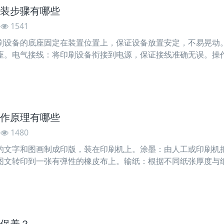
装步骤有哪些
1541
刷设备的底座固定在装置位置上，保证设备放置安定，不易晃动
座。电气接线：将印刷设备衔接到电源，保证接线准确无误。操
或者短路等危险状况的发生。气源衔接：如果印刷设备需求气源
作原理有哪些
1480
的文字和图画制成印版，装在印刷机上。涂墨：由人工或印刷机
图文转印到一张有弹性的橡皮布上。输纸：根据不同纸张厚度与
输出，让橡皮上的油墨转移至纸张时更均匀。文章源自：江门
保养？