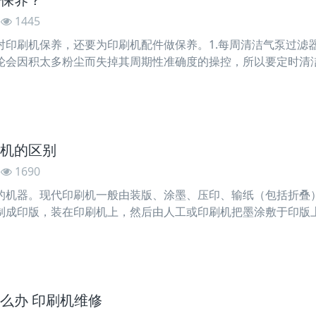
1445
对印刷机保养，还要为印刷机配件做保养。1.每周清洁气泵过滤器
轮会因积太多粉尘而失掉其周期性准确度的操控，所以要定时清洁；
况下拆下来用高压气吹或高压水来冲洗，收纸机上方的喷
机的区别
1690
的机器。现代印刷机一般由装版、涂墨、压印、输纸（包括折叠
制成印版，装在印刷机上，然后由人工或印刷机把墨涂敷于印版
印物（如纺织品、金属板、塑胶、皮革、木板、玻璃和陶瓷）上
么办 印刷机维修