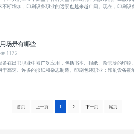
求不断增加，印刷设备职业的远景也越来越广阔。现在，印刷设
得印刷品的质量更高、速度更快、成本更低。同时，跟着保护意
用场景有哪些
1175
设备在出书职业中被广泛应用，包括书本、报纸、杂志等的印刷
用于高速、许多的报纸和杂志制造。印刷包装职业：印刷设备能
好的维护和漂亮的外观。平板印刷：平板印刷机是一种常见的印
首页
上一页
1
2
下一页
尾页