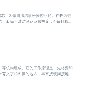
芯；2.每周清洁喷粉操控凸轮。在收纸链
3. 每月清洁马达及散热扇；4.每月疏通
）等机构组成。它的工作原理是：先将要印
上有文字和图像的地方，再直接或间接地转
，从而复制