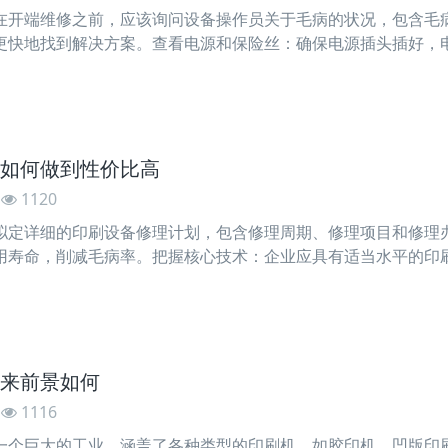
在开端维修之前，应该询问设备操作员关于毛病的状况，包含毛
更快地找到解决方案。查看电源和保险丝：确保电源插头插好，
话，替换保险丝。调查机械传动部分：查看机械传动部分的皮带
如何做到性价比高
1120
拟定详细的印刷设备修理计划，包含修理周期、修理项目和修理
用寿命，削减毛病率。把握核心技术：企业应具有适当水平的印
能够下降对外部修理服务的依赖，节省修理本钱。购买好的零部
来前景如何
1116
一个巨大的工业，涵盖了各种类型的印刷机，如胶印机、凹版印