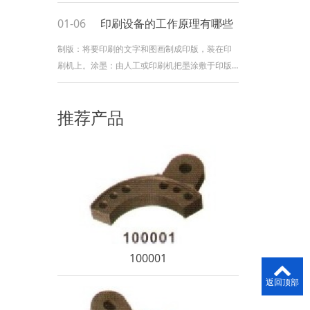
尺度和重量，使用适当的螺栓和紧固件固定底
座。电气接线：将印刷设备衔接到电源，保证接
01-06
印刷设备的工作原理有哪些
线准确无误。操作人员应严格依照设备的电气接
制版：将要印刷的文字和图画制成印版，装在印
线图进行接线，防止接错线或者短路等危险状况
刷机上。涂墨：由人工或印刷机把墨涂敷于印版
的发生。气源衔接：如果印刷设备需求气源支
上有文字和图画的当地。压印：将印版上的图文
转印到一张有弹性的橡皮布上。输纸：根据不同
推荐产品
纸张厚度与纸张纹路，适当加减与橡皮滚筒中的
间隙，纸张从两者中心输出，让橡皮上的油墨转
移至纸张时更均匀。文章源自：江门
100001
返回顶部